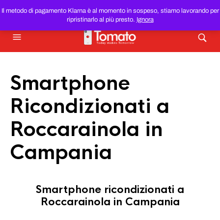
SMARTPHONE E TABLET RICONDIZIONATI
AL MIGLIOR
Il metodo di pagamento Klarna è al momento in sospeso, stiamo lavorando per
PREZZO DEL WEB!
ripristinarlo al più presto.
Ignora
Smartphone
Ricondizionati a
Roccarainola in
Campania
Smartphone ricondizionati a
Roccarainola in Campania