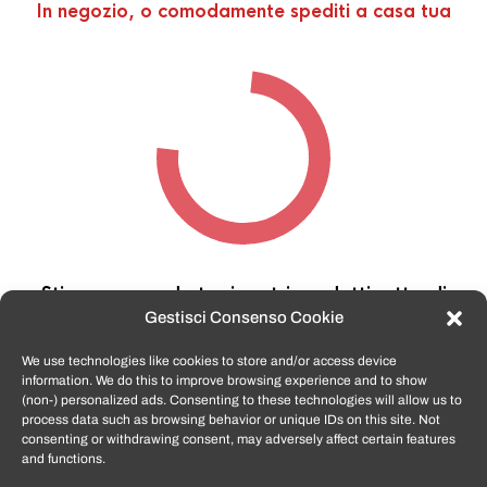
In negozio, o comodamente spediti a casa tua
Stiamo cercando tra i nostri prodotti,
attendi
qualche secondo…
Gestisci Consenso Cookie
We use technologies like cookies to store and/or access device
information. We do this to improve browsing experience and to show
TomatoSmartphone.it
è lo shop n.1 in italia per
(non-) personalized ads. Consenting to these technologies will allow us to
smartphone ricondizionati garantiti e certificati
process data such as browsing behavior or unique IDs on this site. Not
di tutte le marche,
APPLE, SAMSUNG, HUAWEI,
consenting or withdrawing consent, may adversely affect certain features
ONEPLUS, XIAOMI e tanto altro
.
and functions.