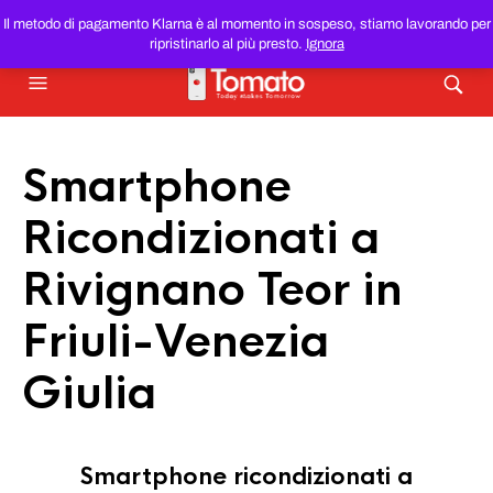
SMARTPHONE E TABLET RICONDIZIONATI
AL MIGLIOR
Il metodo di pagamento Klarna è al momento in sospeso, stiamo lavorando per
PREZZO DEL WEB!
ripristinarlo al più presto.
Ignora
Smartphone
Ricondizionati a
Rivignano Teor in
Friuli-Venezia
Giulia
Smartphone ricondizionati a