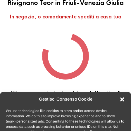
Rivignano Teor in Friuli-Venezia Giulia
In negozio, o comodamente spediti a casa tua
Stiamo cercando tra i nostri prodotti,
attendi
qualche secondo…
Gestisci Consenso Cookie
We use technologies like cookies to store and/or access device
information. We do this to improve browsing experience and to show
TomatoSmartphone.it
è lo shop n.1 in italia per
(non-) personalized ads. Consenting to these technologies will allow us to
smartphone ricondizionati garantiti e certificati
process data such as browsing behavior or unique IDs on this site. Not
di tutte le marche,
APPLE, SAMSUNG, HUAWEI,