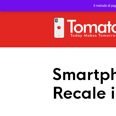
SMARTPHONE E TABLET RIC
Il metodo di pa
PREZZO DEL WEB!
Smartph
Recale 