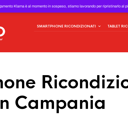
ONDIZIONATI
AL MIGLIOR
gamento Klarna è al momento in sospeso, stiamo lavorando per ripristinarlo al p
SMARTPHONE RICONDIZIONATI
TABLET RI
one Ricondizio
in Campania