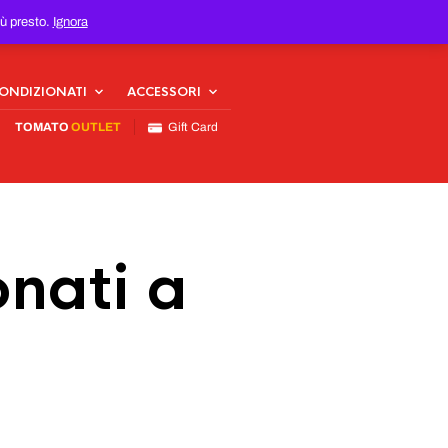
iù presto.
Ignora
CONDIZIONATI
ACCESSORI
TOMATO
OUTLET
Gift Card
nati a