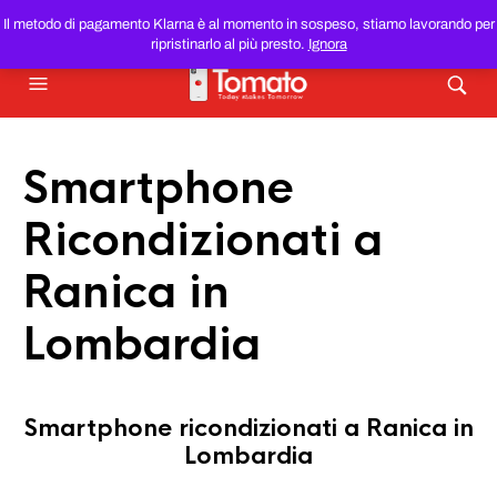
SMARTPHONE E TABLET RICONDIZIONATI
AL MIGLIOR
Il metodo di pagamento Klarna è al momento in sospeso, stiamo lavorando per
PREZZO DEL WEB!
ripristinarlo al più presto.
Ignora
Smartphone
Ricondizionati a
Ranica in
Lombardia
Smartphone ricondizionati a Ranica in
Lombardia