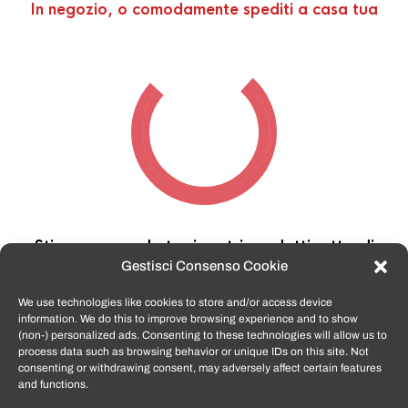
In negozio, o comodamente spediti a casa tua
Stiamo cercando tra i nostri prodotti,
attendi
qualche secondo…
Gestisci Consenso Cookie
We use technologies like cookies to store and/or access device
information. We do this to improve browsing experience and to show
TomatoSmartphone.it
è lo shop n.1 in italia per
(non-) personalized ads. Consenting to these technologies will allow us to
smartphone ricondizionati garantiti e certificati
process data such as browsing behavior or unique IDs on this site. Not
di tutte le marche,
APPLE, SAMSUNG, HUAWEI,
consenting or withdrawing consent, may adversely affect certain features
ONEPLUS, XIAOMI e tanto altro
.
and functions.