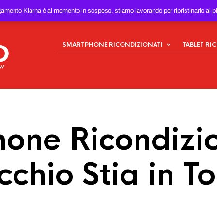
ONDIZIONATI
AL MIGLIOR
gamento Klarna è al momento in sospeso, stiamo lavorando per ripristinarlo al p
SMARTPHONE RICONDIZIONATI
TABLET RI
one Ricondizio
cchio Stia in T