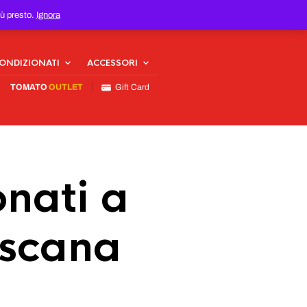
iù presto.
Ignora
CONDIZIONATI
ACCESSORI
TOMATO
OUTLET
Gift Card
nati a
oscana