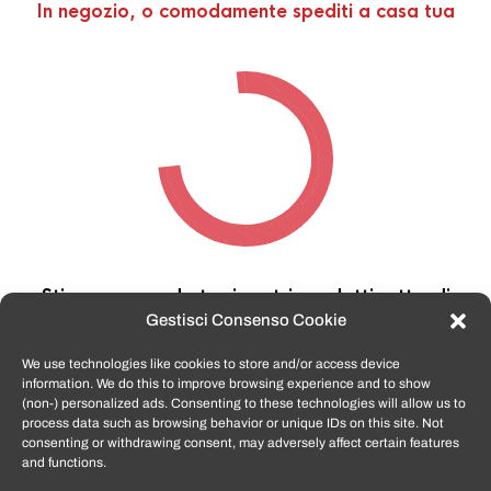
In negozio, o comodamente spediti a casa tua
Stiamo cercando tra i nostri prodotti,
attendi
qualche secondo…
Gestisci Consenso Cookie
We use technologies like cookies to store and/or access device
information. We do this to improve browsing experience and to show
TomatoSmartphone.it
è lo shop n.1 in italia per
(non-) personalized ads. Consenting to these technologies will allow us to
smartphone ricondizionati garantiti e certificati
process data such as browsing behavior or unique IDs on this site. Not
di tutte le marche,
APPLE, SAMSUNG, HUAWEI,
consenting or withdrawing consent, may adversely affect certain features
ONEPLUS, XIAOMI e tanto altro
.
and functions.