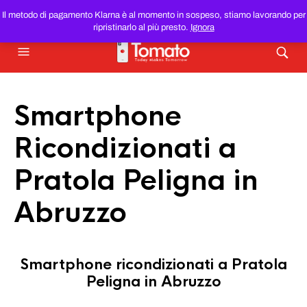
SMARTPHONE E TABLET RICONDIZIONATI
AL MIGLIOR
Il metodo di pagamento Klarna è al momento in sospeso, stiamo lavorando per
PREZZO DEL WEB!
ripristinarlo al più presto.
Ignora
Smartphone
Ricondizionati a
Pratola Peligna in
Abruzzo
Smartphone ricondizionati a Pratola
Peligna in Abruzzo