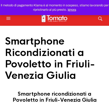
SMARTPHONE E TABLET RICONDIZIONATI
AL MIGLIOR
Il metodo di pagamento Klarna è al momento in sospeso, stiamo lavorando per
PREZZO DEL WEB!
ripristinarlo al più presto.
Ignora
Smartphone
Ricondizionati a
Povoletto in Friuli-
Venezia Giulia
Smartphone ricondizionati a
Povoletto in Friuli-Venezia Giulia