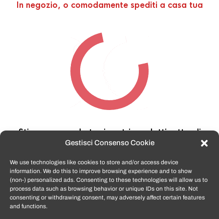
In negozio, o comodamente spediti a casa tua
Stiamo cercando tra i nostri prodotti,
attendi
qualche secondo…
Gestisci Consenso Cookie
We use technologies like cookies to store and/or access device
information. We do this to improve browsing experience and to show
TomatoSmartphone.it
è lo shop n.1 in italia per
(non-) personalized ads. Consenting to these technologies will allow us to
smartphone ricondizionati garantiti e certificati
process data such as browsing behavior or unique IDs on this site. Not
di tutte le marche,
APPLE, SAMSUNG, HUAWEI,
consenting or withdrawing consent, may adversely affect certain features
ONEPLUS, XIAOMI e tanto altro
.
and functions.