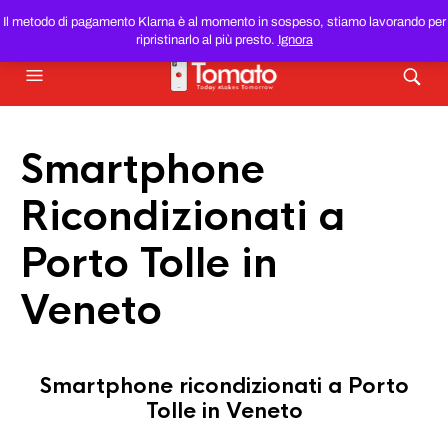
SMARTPHONE E TABLET RICONDIZIONATI
AL MIGLIOR
Il metodo di pagamento Klarna è al momento in sospeso, stiamo lavorando per
PREZZO DEL WEB!
ripristinarlo al più presto.
Ignora
Smartphone
Ricondizionati a
Porto Tolle in
Veneto
Smartphone ricondizionati a Porto
Tolle in Veneto