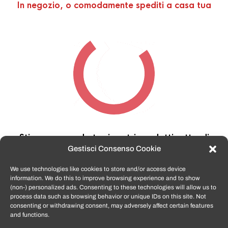
In negozio, o comodamente spediti a casa tua
Stiamo cercando tra i nostri prodotti,
attendi
qualche secondo…
Gestisci Consenso Cookie
We use technologies like cookies to store and/or access device
information. We do this to improve browsing experience and to show
TomatoSmartphone.it
è lo shop n.1 in italia per
(non-) personalized ads. Consenting to these technologies will allow us to
smartphone ricondizionati garantiti e certificati
process data such as browsing behavior or unique IDs on this site. Not
di tutte le marche,
APPLE, SAMSUNG, HUAWEI,
consenting or withdrawing consent, may adversely affect certain features
ONEPLUS, XIAOMI e tanto altro
.
and functions.