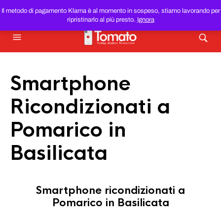
SMARTPHONE E TABLET RICONDIZIONATI
AL MIGLIOR
Il metodo di pagamento Klarna è al momento in sospeso, stiamo lavorando per
PREZZO DEL WEB!
ripristinarlo al più presto.
Ignora
Smartphone
Ricondizionati a
Pomarico in
Basilicata
Smartphone ricondizionati a
Pomarico in Basilicata