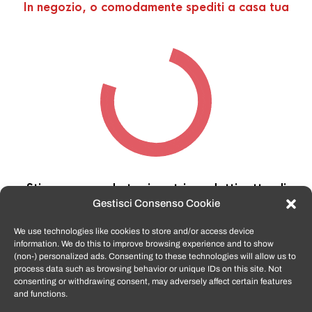
In negozio, o comodamente spediti a casa tua
Stiamo cercando tra i nostri prodotti,
attendi
qualche secondo…
Gestisci Consenso Cookie
We use technologies like cookies to store and/or access device
information. We do this to improve browsing experience and to show
TomatoSmartphone.it
è lo shop n.1 in italia per
(non-) personalized ads. Consenting to these technologies will allow us to
smartphone ricondizionati garantiti e certificati
process data such as browsing behavior or unique IDs on this site. Not
di tutte le marche,
APPLE, SAMSUNG, HUAWEI,
consenting or withdrawing consent, may adversely affect certain features
ONEPLUS, XIAOMI e tanto altro
.
and functions.