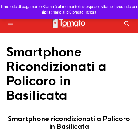
SMARTPHONE E TABLET RICONDIZIONATI
AL MIGLIOR
Il metodo di pagamento Klarna è al momento in sospeso, stiamo lavorando per
PREZZO DEL WEB!
ripristinarlo al più presto.
Ignora
Smartphone
Ricondizionati a
Policoro in
Basilicata
Smartphone ricondizionati a Policoro
in Basilicata