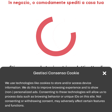
In negozio, o comodamente spediti a casa tua
Stiamo cercando tra i nostri prodotti,
attendi
qualche secondo…
Gestisci Consenso Cookie
We use technologies like cookies to store and/or access device
information. We do this to improve browsing experience and to show
TomatoSmartphone.it
è lo shop n.1 in italia per
(non-) personalized ads. Consenting to these technologies will allow us to
smartphone ricondizionati garantiti e certificati
process data such as browsing behavior or unique IDs on this site. Not
di tutte le marche,
APPLE, SAMSUNG, HUAWEI,
consenting or withdrawing consent, may adversely affect certain features
ONEPLUS, XIAOMI e tanto altro
.
and functions.