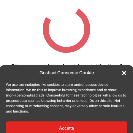
Stiamo cercando tra i nostri prodotti,
attendi
qualche secondo…
Gestisci Consenso Cookie
We use technologies like cookies to store and/or access device
information. We do this to improve browsing experience and to show
TomatoSmartphone.it
è lo shop n.1 in italia per
(non-) personalized ads. Consenting to these technologies will allow us to
smartphone ricondizionati garantiti e certificati
process data such as browsing behavior or unique IDs on this site. Not
di tutte le marche,
APPLE, SAMSUNG, HUAWEI,
consenting or withdrawing consent, may adversely affect certain features
ONEPLUS, XIAOMI e tanto altro
.
and functions.
Accetta