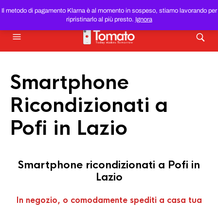
SMARTPHONE E TABLET RICONDIZIONATI
AL MIGLIOR
Il metodo di pagamento Klarna è al momento in sospeso, stiamo lavorando per
PREZZO DEL WEB!
ripristinarlo al più presto.
Ignora
Smartphone
Ricondizionati a
Pofi in Lazio
Smartphone ricondizionati a Pofi in
Lazio
In negozio, o comodamente spediti a casa tua