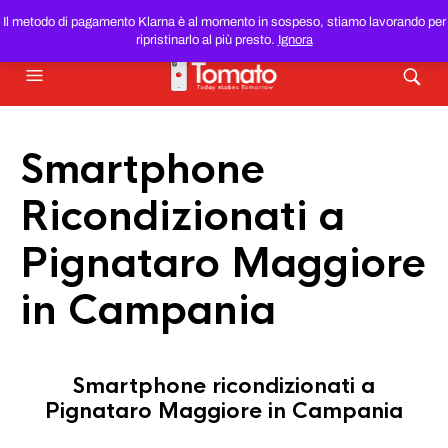
SMARTPHONE E TABLET RICONDIZIONATI
AL MIGLIOR
Il metodo di pagamento Klarna è al momento in sospeso, stiamo lavorando per
PREZZO DEL WEB!
ripristinarlo al più presto.
Ignora
Smartphone
Ricondizionati a
Pignataro Maggiore
in Campania
Smartphone ricondizionati a
Pignataro Maggiore in Campania