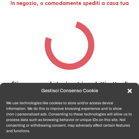
In negozio, o comodamente spediti a casa tua
Stiamo cercando tra i nostri prodotti,
attendi
qualche secondo…
Gestisci Consenso Cookie
We use technologies like cookies to store and/or access device
information. We do this to improve browsing experience and to show
TomatoSmartphone.it
è lo shop n.1 in italia per
(non-) personalized ads. Consenting to these technologies will allow us to
smartphone ricondizionati garantiti e certificati
process data such as browsing behavior or unique IDs on this site. Not
di tutte le marche,
APPLE, SAMSUNG, HUAWEI,
consenting or withdrawing consent, may adversely affect certain features
ONEPLUS, XIAOMI e tanto altro
.
and functions.