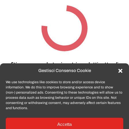
Stiamo cercando tra i nostri prodotti,
attendi
qualche secondo…
Gestisci Consenso Cookie
We use technologies like cookies to store and/or access device
information. We do this to improve browsing experience and to show
TomatoSmartphone.it
è lo shop n.1 in italia per
(non-) personalized ads. Consenting to these technologies will allow us to
smartphone ricondizionati garantiti e certificati
process data such as browsing behavior or unique IDs on this site. Not
di tutte le marche,
APPLE, SAMSUNG, HUAWEI,
consenting or withdrawing consent, may adversely affect certain features
ONEPLUS, XIAOMI e tanto altro
.
and functions.
Accetta