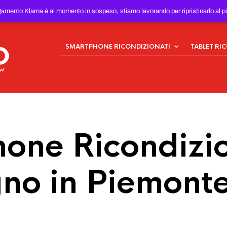
ONDIZIONATI
AL MIGLIOR
gamento Klarna è al momento in sospeso, stiamo lavorando per ripristinarlo al p
SMARTPHONE RICONDIZIONATI
TABLET RI
one Ricondizio
no in Piemont