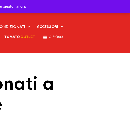
iù presto.
Ignora
CONDIZIONATI
ACCESSORI
TOMATO
OUTLET
Gift Card
nati a
e