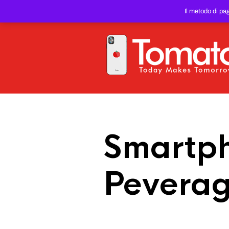
SMARTPHONE E TABLET RIC
Il metodo di pa
PREZZO DEL WEB!
Smartph
Peverag