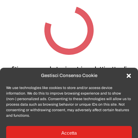
Stiamo cercando tra i nostri prodotti,
attendi
qualche secondo…
Gestisci Consenso Cookie
We use technologies like cookies to store and/or access device
information. We do this to improve browsing experience and to show
TomatoSmartphone.it
è lo shop n.1 in italia per
(non-) personalized ads. Consenting to these technologies will allow us to
smartphone ricondizionati garantiti e certificati
process data such as browsing behavior or unique IDs on this site. Not
di tutte le marche,
APPLE, SAMSUNG, HUAWEI,
consenting or withdrawing consent, may adversely affect certain features
ONEPLUS, XIAOMI e tanto altro
.
and functions.
Accetta