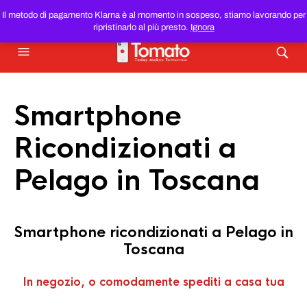
SMARTPHONE E TABLET RICONDIZIONATI
AL MIGLIOR
Il metodo di pagamento Klarna è al momento in sospeso, stiamo lavorando per
PREZZO DEL WEB!
ripristinarlo al più presto.
Ignora
Smartphone
Ricondizionati a
Pelago in Toscana
Smartphone ricondizionati a Pelago in
Toscana
In negozio, o comodamente spediti a casa tua