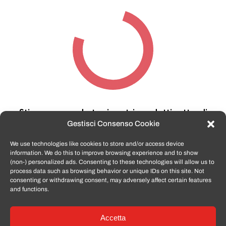
Stiamo cercando tra i nostri prodotti,
attendi
qualche secondo…
Gestisci Consenso Cookie
We use technologies like cookies to store and/or access device
information. We do this to improve browsing experience and to show
TomatoSmartphone.it
è lo shop n.1 in italia per
(non-) personalized ads. Consenting to these technologies will allow us to
smartphone ricondizionati garantiti e certificati
process data such as browsing behavior or unique IDs on this site. Not
di tutte le marche,
APPLE, SAMSUNG, HUAWEI,
consenting or withdrawing consent, may adversely affect certain features
ONEPLUS, XIAOMI e tanto altro
.
and functions.
Accetta