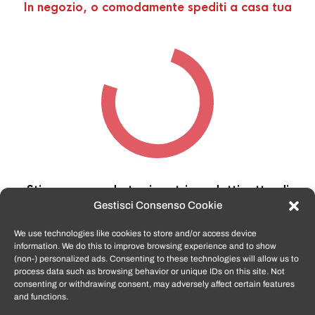
In negozio, o comodamente spediti a casa tua
Stiamo cercando tra i nostri prodotti,
attendi
qualche secondo…
Gestisci Consenso Cookie
We use technologies like cookies to store and/or access device
information. We do this to improve browsing experience and to show
TomatoSmartphone.it
è lo shop n.1 in italia per
(non-) personalized ads. Consenting to these technologies will allow us to
smartphone ricondizionati garantiti e certificati
process data such as browsing behavior or unique IDs on this site. Not
di tutte le marche,
APPLE, SAMSUNG, HUAWEI,
consenting or withdrawing consent, may adversely affect certain features
ONEPLUS, XIAOMI e tanto altro
.
and functions.