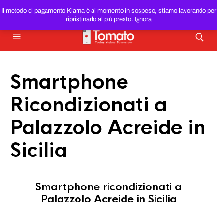
SMARTPHONE E TABLET RICONDIZIONATI
AL MIGLIOR
Il metodo di pagamento Klarna è al momento in sospeso, stiamo lavorando per
PREZZO DEL WEB!
ripristinarlo al più presto.
Ignora
Smartphone
Ricondizionati a
Palazzolo Acreide in
Sicilia
Smartphone ricondizionati a
Palazzolo Acreide in Sicilia