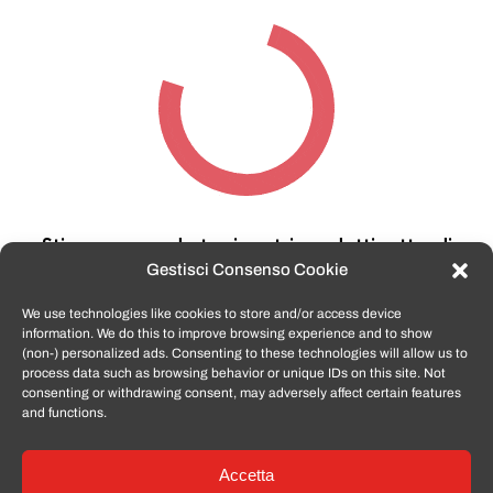
Stiamo cercando tra i nostri prodotti,
attendi
qualche secondo…
Gestisci Consenso Cookie
We use technologies like cookies to store and/or access device
information. We do this to improve browsing experience and to show
TomatoSmartphone.it
è lo shop n.1 in italia per
(non-) personalized ads. Consenting to these technologies will allow us to
smartphone ricondizionati garantiti e certificati
process data such as browsing behavior or unique IDs on this site. Not
di tutte le marche,
APPLE, SAMSUNG, HUAWEI,
consenting or withdrawing consent, may adversely affect certain features
ONEPLUS, XIAOMI e tanto altro
.
and functions.
Accetta