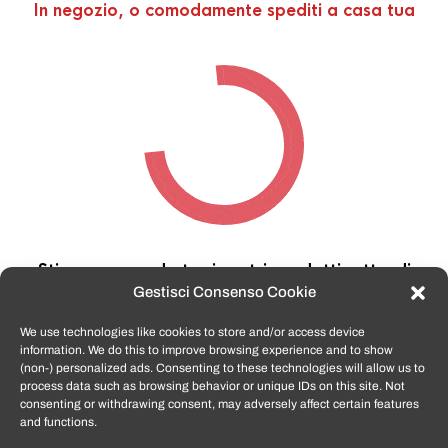
In negozio, o comodamente spediti a casa tua
Stiamo cercando tra i nostri prodotti,
attendi
qualche secondo…
Gestisci Consenso Cookie
We use technologies like cookies to store and/or access device
information. We do this to improve browsing experience and to show
TomatoSmartphone.it
è lo shop n.1 in italia per
(non-) personalized ads. Consenting to these technologies will allow us to
smartphone ricondizionati garantiti e certificati
process data such as browsing behavior or unique IDs on this site. Not
di tutte le marche,
APPLE, SAMSUNG, HUAWEI,
consenting or withdrawing consent, may adversely affect certain features
ONEPLUS, XIAOMI e tanto altro
.
and functions.