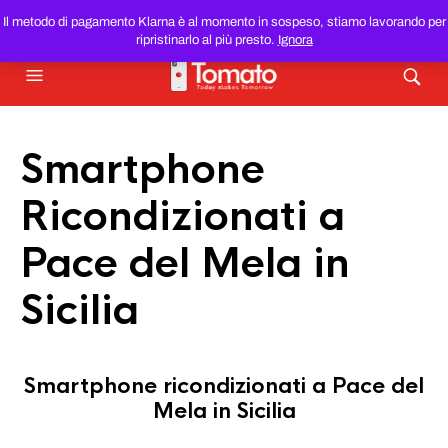
SMARTPHONE E TABLET RICONDIZIONATI
AL MIGLIOR
Il metodo di pagamento Klarna è al momento in sospeso, stiamo lavorando per
PREZZO DEL WEB!
ripristinarlo al più presto.
Ignora
Smartphone
Ricondizionati a
Pace del Mela in
Sicilia
Smartphone ricondizionati a Pace del
Mela in Sicilia