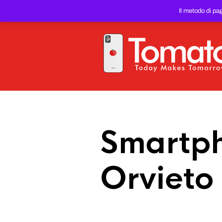
SMARTPHONE E TABLET RIC
Il metodo di pa
PREZZO DEL WEB!
Smartph
Orvieto