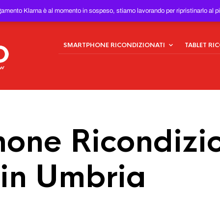
ONDIZIONATI
AL MIGLIOR
gamento Klarna è al momento in sospeso, stiamo lavorando per ripristinarlo al p
SMARTPHONE RICONDIZIONATI
TABLET RI
one Ricondizio
 in Umbria