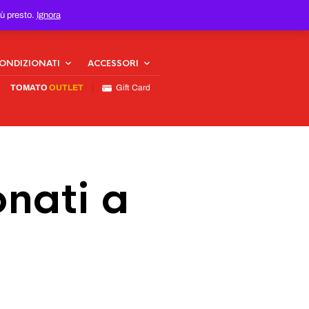
iù presto.
Ignora
CONDIZIONATI
ACCESSORI
TOMATO
OUTLET
Gift Card
nati a