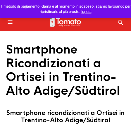
SMARTPHONE E TABLET RICONDIZIONATI
AL MIGLIOR
Il metodo di pagamento Klarna è al momento in sospeso, stiamo lavorando per
PREZZO DEL WEB!
ripristinarlo al più presto.
Ignora
Smartphone
Ricondizionati a
Ortisei in Trentino-
Alto Adige/Südtirol
Smartphone ricondizionati a Ortisei in
Trentino-Alto Adige/Südtirol