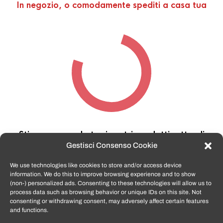
In negozio, o comodamente spediti a casa tua
Stiamo cercando tra i nostri prodotti,
attendi
qualche secondo…
Gestisci Consenso Cookie
We use technologies like cookies to store and/or access device
information. We do this to improve browsing experience and to show
TomatoSmartphone.it
è lo shop n.1 in italia per
(non-) personalized ads. Consenting to these technologies will allow us to
smartphone ricondizionati garantiti e certificati
process data such as browsing behavior or unique IDs on this site. Not
di tutte le marche,
APPLE, SAMSUNG, HUAWEI,
consenting or withdrawing consent, may adversely affect certain features
ONEPLUS, XIAOMI e tanto altro
.
and functions.