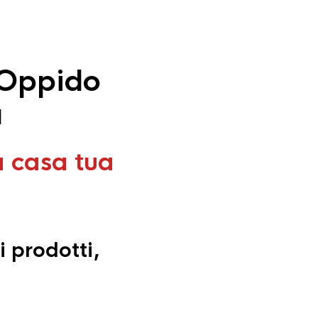
 Oppido
a
a casa tua
i prodotti,