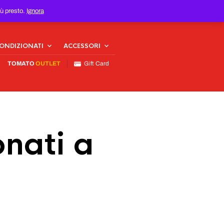
iù presto.
Ignora
CONDIZIONATI
ACCESSORI
TOMATO
OUTLET
Gift Card
nati a