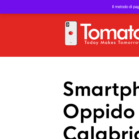
SMARTPHONE E TABLET RIC
Il metodo di pa
PREZZO DEL WEB!
Smartph
Oppido 
Calabri