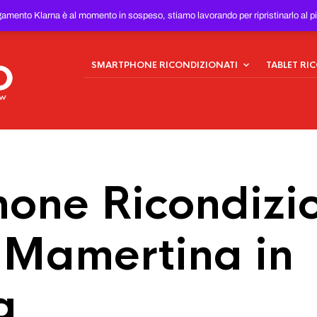
ONDIZIONATI
AL MIGLIOR
gamento Klarna è al momento in sospeso, stiamo lavorando per ripristinarlo al p
SMARTPHONE RICONDIZIONATI
TABLET RI
one Ricondizio
Mamertina in
a