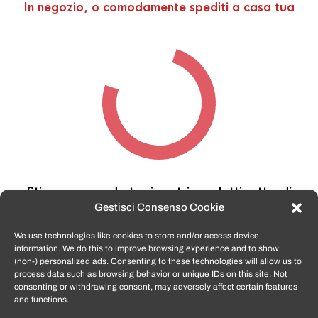
In negozio, o comodamente spediti a casa tua
Stiamo cercando tra i nostri prodotti,
attendi
qualche secondo…
Gestisci Consenso Cookie
We use technologies like cookies to store and/or access device
information. We do this to improve browsing experience and to show
TomatoSmartphone.it
è lo shop n.1 in italia per
(non-) personalized ads. Consenting to these technologies will allow us to
smartphone ricondizionati garantiti e certificati
process data such as browsing behavior or unique IDs on this site. Not
di tutte le marche,
APPLE, SAMSUNG, HUAWEI,
consenting or withdrawing consent, may adversely affect certain features
ONEPLUS, XIAOMI e tanto altro
.
and functions.