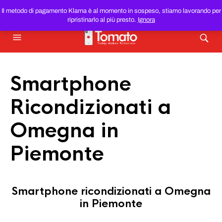
SMARTPHONE E TABLET RICONDIZIONATI
AL MIGLIOR
Il metodo di pagamento Klarna è al momento in sospeso, stiamo lavorando per
PREZZO DEL WEB!
ripristinarlo al più presto.
Ignora
Smartphone
Ricondizionati a
Omegna in
Piemonte
Smartphone ricondizionati a Omegna
in Piemonte