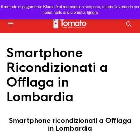
SMARTPHONE E TABLET RICONDIZIONATI
AL MIGLIOR
Il metodo di pagamento Klarna è al momento in sospeso, stiamo lavorando per
PREZZO DEL WEB!
ripristinarlo al più presto.
Ignora
Smartphone
Ricondizionati a
Offlaga in
Lombardia
Smartphone ricondizionati a Offlaga
in Lombardia