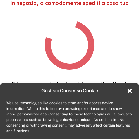
In negozio, o comodamente spediti a casa tua
Stiamo cercando tra i nostri prodotti,
attendi
qualche secondo…
Gestisci Consenso Cookie
We use technologies like cookies to store and/or access device
information. We do this to improve browsing experience and to show
TomatoSmartphone.it
è lo shop n.1 in italia per
(non-) personalized ads. Consenting to these technologies will allow us to
smartphone ricondizionati garantiti e certificati
process data such as browsing behavior or unique IDs on this site. Not
di tutte le marche,
APPLE, SAMSUNG, HUAWEI,
consenting or withdrawing consent, may adversely affect certain features
ONEPLUS, XIAOMI e tanto altro
.
and functions.