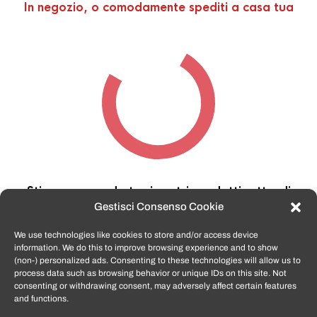
In negozio, o comodamente spediti a casa tua
Stiamo cercando tra i nostri prodotti,
attendi
qualche secondo…
Gestisci Consenso Cookie
We use technologies like cookies to store and/or access device
information. We do this to improve browsing experience and to show
TomatoSmartphone.it
è lo shop n.1 in italia per
(non-) personalized ads. Consenting to these technologies will allow us to
smartphone ricondizionati garantiti e certificati
process data such as browsing behavior or unique IDs on this site. Not
di tutte le marche,
APPLE, SAMSUNG, HUAWEI,
consenting or withdrawing consent, may adversely affect certain features
ONEPLUS, XIAOMI e tanto altro
.
and functions.