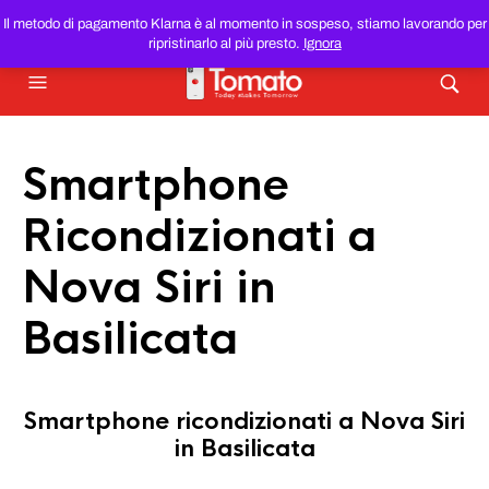
SMARTPHONE E TABLET RICONDIZIONATI
AL MIGLIOR
Il metodo di pagamento Klarna è al momento in sospeso, stiamo lavorando per
PREZZO DEL WEB!
ripristinarlo al più presto.
Ignora
Smartphone
Ricondizionati a
Nova Siri in
Basilicata
Smartphone ricondizionati a Nova Siri
in Basilicata