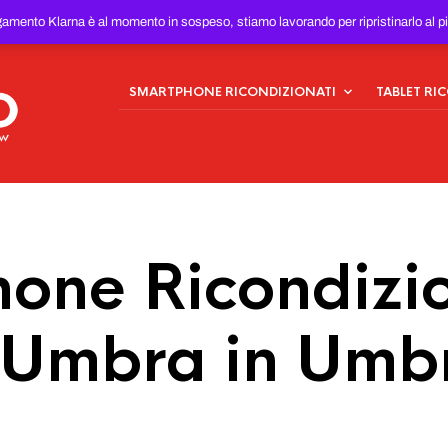
ONDIZIONATI
AL MIGLIOR
gamento Klarna è al momento in sospeso, stiamo lavorando per ripristinarlo al p
SMARTPHONE RICONDIZIONATI
TABLET RI
one Ricondizio
Umbra in Umb