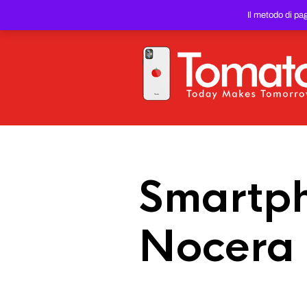
SMARTPHONE E TABLET RIC
Il metodo di pa
PREZZO DEL WEB!
Smartph
Nocera 