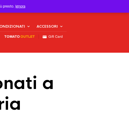
iù presto.
Ignora
CONDIZIONATI
ACCESSORI
TOMATO
OUTLET
Gift Card
nati a
ria