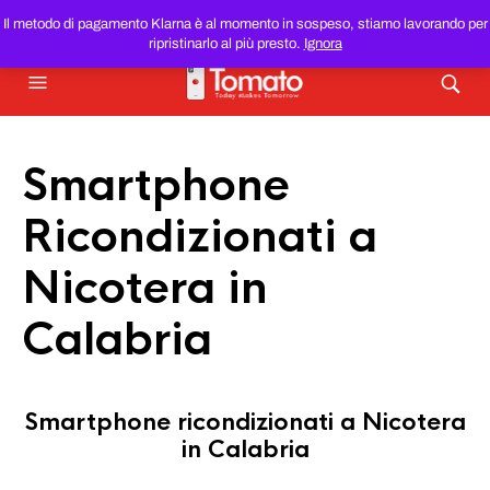
SMARTPHONE E TABLET RICONDIZIONATI
AL MIGLIOR
Il metodo di pagamento Klarna è al momento in sospeso, stiamo lavorando per
PREZZO DEL WEB!
ripristinarlo al più presto.
Ignora
Smartphone
Ricondizionati a
Nicotera in
Calabria
Smartphone ricondizionati a Nicotera
in Calabria