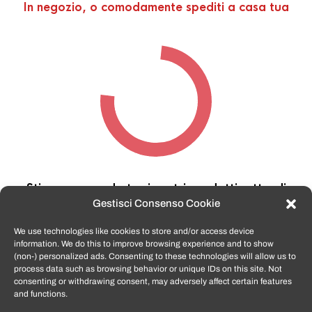
In negozio, o comodamente spediti a casa tua
Stiamo cercando tra i nostri prodotti,
attendi
qualche secondo…
Gestisci Consenso Cookie
We use technologies like cookies to store and/or access device
information. We do this to improve browsing experience and to show
TomatoSmartphone.it
è lo shop n.1 in italia per
(non-) personalized ads. Consenting to these technologies will allow us to
smartphone ricondizionati garantiti e certificati
process data such as browsing behavior or unique IDs on this site. Not
di tutte le marche,
APPLE, SAMSUNG, HUAWEI,
consenting or withdrawing consent, may adversely affect certain features
ONEPLUS, XIAOMI e tanto altro
.
and functions.