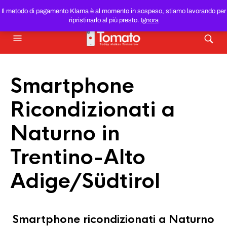
SMARTPHONE E TABLET RICONDIZIONATI
AL MIGLIOR
Il metodo di pagamento Klarna è al momento in sospeso, stiamo lavorando per
PREZZO DEL WEB!
ripristinarlo al più presto.
Ignora
Smartphone
Ricondizionati a
Naturno in
Trentino-Alto
Adige/Südtirol
Smartphone ricondizionati a Naturno