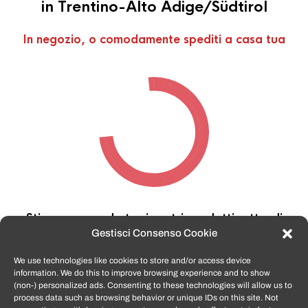
in Trentino-Alto Adige/Südtirol
In negozio, o comodamente spediti a casa tua
Stiamo cercando tra i nostri prodotti,
attendi
qualche secondo…
Gestisci Consenso Cookie
We use technologies like cookies to store and/or access device
information. We do this to improve browsing experience and to show
TomatoSmartphone.it
è lo shop n.1 in italia per
(non-) personalized ads. Consenting to these technologies will allow us to
smartphone ricondizionati garantiti e certificati
process data such as browsing behavior or unique IDs on this site. Not
di tutte le marche,
APPLE, SAMSUNG, HUAWEI,