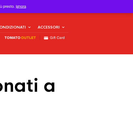
iù presto.
Ignora
CONDIZIONATI
ACCESSORI
TOMATO
OUTLET
Gift Card
nati a