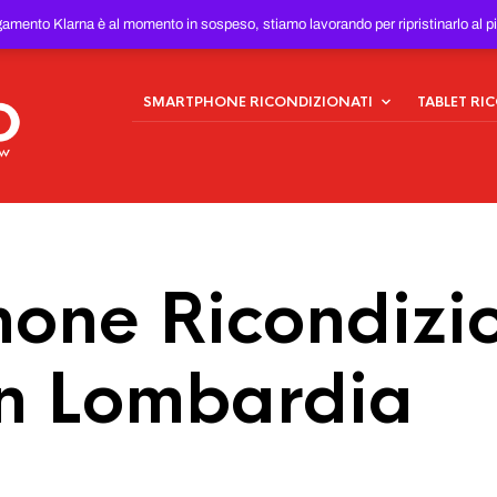
ONDIZIONATI
AL MIGLIOR
gamento Klarna è al momento in sospeso, stiamo lavorando per ripristinarlo al p
SMARTPHONE RICONDIZIONATI
TABLET RI
one Ricondizio
n Lombardia