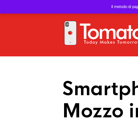
SMARTPHONE E TABLET RIC
Il metodo di pa
PREZZO DEL WEB!
Smartph
Mozzo i