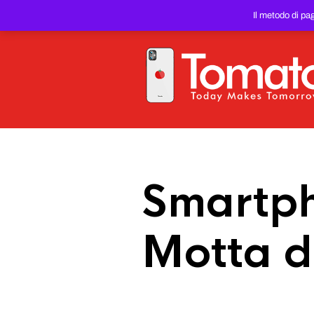
SMARTPHONE E TABLET RIC
Il metodo di pa
PREZZO DEL WEB!
Smartph
Motta d