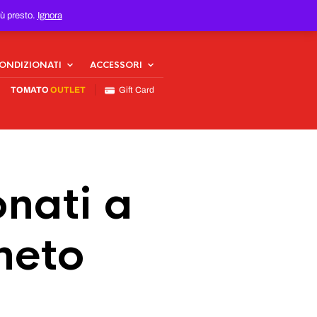
iù presto.
Ignora
CONDIZIONATI
ACCESSORI
TOMATO
OUTLET
Gift Card
nati a
neto