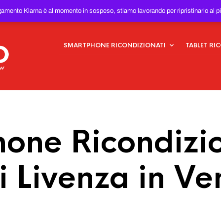
ONDIZIONATI
AL MIGLIOR
gamento Klarna è al momento in sospeso, stiamo lavorando per ripristinarlo al p
SMARTPHONE RICONDIZIONATI
TABLET RI
one Ricondizio
i Livenza in Ve