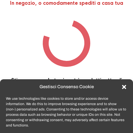
In negozio, o comodamente spediti a casa tua
Stiamo cercando tra i nostri prodotti,
attendi
qualche secondo…
Gestisci Consenso Cookie
We use technologies like cookies to store and/or access device
information. We do this to improve browsing experience and to show
TomatoSmartphone.it
è lo shop n.1 in italia per
(non-) personalized ads. Consenting to these technologies will allow us to
smartphone ricondizionati garantiti e certificati
process data such as browsing behavior or unique IDs on this site. Not
di tutte le marche,
APPLE, SAMSUNG, HUAWEI,
consenting or withdrawing consent, may adversely affect certain features
ONEPLUS, XIAOMI e tanto altro
.
and functions.