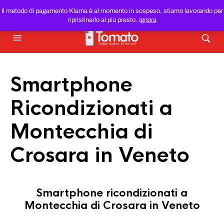
SMARTPHONE E TABLET RICONDIZIONATI
AL MIGLIOR
Il metodo di pagamento Klarna è al momento in sospeso, stiamo lavorando per
PREZZO DEL WEB!
ripristinarlo al più presto.
Ignora
Smartphone
Ricondizionati a
Montecchia di
Crosara in Veneto
Smartphone ricondizionati a
Montecchia di Crosara in Veneto