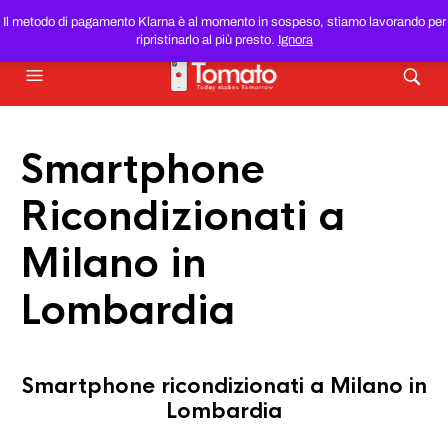
SMARTPHONE E TABLET RICONDIZIONATI
AL MIGLIOR
Il metodo di pagamento Klarna è al momento in sospeso, stiamo lavorando per
PREZZO DEL WEB!
ripristinarlo al più presto.
Ignora
Smartphone
Ricondizionati a
Milano in
Lombardia
Smartphone ricondizionati a Milano in
Lombardia