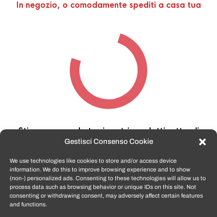
In negozio, o comodamente spediti a casa tua
Stiamo cercando tra i nostri prodotti,
attendi
qualche secondo…
Gestisci Consenso Cookie
We use technologies like cookies to store and/or access device
information. We do this to improve browsing experience and to show
TomatoSmartphone.it
è lo shop n.1 in italia per
(non-) personalized ads. Consenting to these technologies will allow us to
smartphone ricondizionati garantiti e certificati
process data such as browsing behavior or unique IDs on this site. Not
di tutte le marche,
APPLE, SAMSUNG, HUAWEI,
consenting or withdrawing consent, may adversely affect certain features
ONEPLUS, XIAOMI e tanto altro
.
and functions.