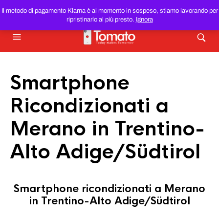
SMARTPHONE E TABLET RICONDIZIONATI
AL MIGLIOR
Il metodo di pagamento Klarna è al momento in sospeso, stiamo lavorando per
PREZZO DEL WEB!
ripristinarlo al più presto.
Ignora
Smartphone
Ricondizionati a
Merano in Trentino-
Alto Adige/Südtirol
Smartphone ricondizionati a Merano
in Trentino-Alto Adige/Südtirol