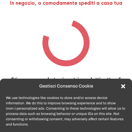
In negozio, o comodamente spediti a casa tua
Stiamo cercando tra i nostri prodotti,
attendi
qualche secondo…
Gestisci Consenso Cookie
We use technologies like cookies to store and/or access device
information. We do this to improve browsing experience and to show
TomatoSmartphone.it
è lo shop n.1 in italia per
(non-) personalized ads. Consenting to these technologies will allow us to
smartphone ricondizionati garantiti e certificati
process data such as browsing behavior or unique IDs on this site. Not
di tutte le marche,
APPLE, SAMSUNG, HUAWEI,
consenting or withdrawing consent, may adversely affect certain features
ONEPLUS, XIAOMI e tanto altro
.
and functions.