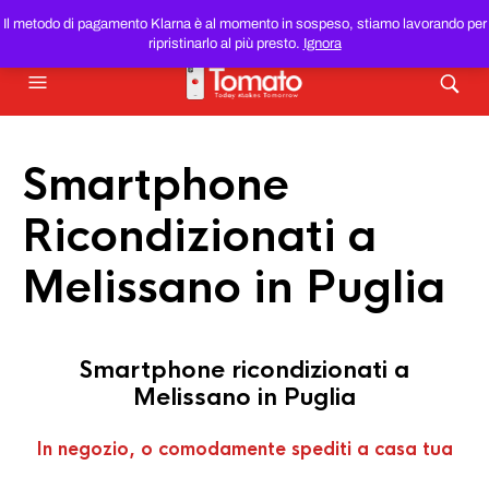
SMARTPHONE E TABLET RICONDIZIONATI
AL MIGLIOR
Il metodo di pagamento Klarna è al momento in sospeso, stiamo lavorando per
PREZZO DEL WEB!
ripristinarlo al più presto.
Ignora
Smartphone
Ricondizionati a
Melissano in Puglia
Smartphone ricondizionati a
Melissano in Puglia
In negozio, o comodamente spediti a casa tua