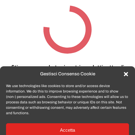
Stiamo cercando tra i nostri prodotti,
attendi
qualche secondo…
Gestisci Consenso Cookie
We use technologies like cookies to store and/or access device
information. We do this to improve browsing experience and to show
TomatoSmartphone.it
è lo shop n.1 in italia per
(non-) personalized ads. Consenting to these technologies will allow us to
smartphone ricondizionati garantiti e certificati
process data such as browsing behavior or unique IDs on this site. Not
di tutte le marche,
APPLE, SAMSUNG, HUAWEI,
consenting or withdrawing consent, may adversely affect certain features
ONEPLUS, XIAOMI e tanto altro
.
and functions.
Accetta