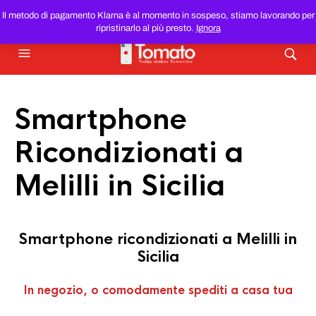
SMARTPHONE E TABLET RICONDIZIONATI
AL MIGLIOR
Il metodo di pagamento Klarna è al momento in sospeso, stiamo lavorando per
PREZZO DEL WEB!
ripristinarlo al più presto.
Ignora
Smartphone
Ricondizionati a
Melilli in Sicilia
Smartphone ricondizionati a Melilli in
Sicilia
In negozio, o comodamente spediti a casa tua