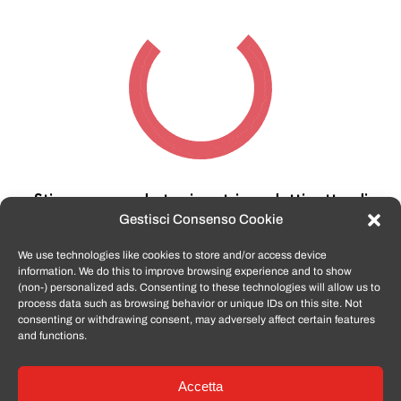
Stiamo cercando tra i nostri prodotti,
attendi
qualche secondo…
Gestisci Consenso Cookie
We use technologies like cookies to store and/or access device
information. We do this to improve browsing experience and to show
TomatoSmartphone.it
è lo shop n.1 in italia per
(non-) personalized ads. Consenting to these technologies will allow us to
smartphone ricondizionati garantiti e certificati
process data such as browsing behavior or unique IDs on this site. Not
di tutte le marche,
APPLE, SAMSUNG, HUAWEI,
consenting or withdrawing consent, may adversely affect certain features
ONEPLUS, XIAOMI e tanto altro
.
and functions.
Accetta