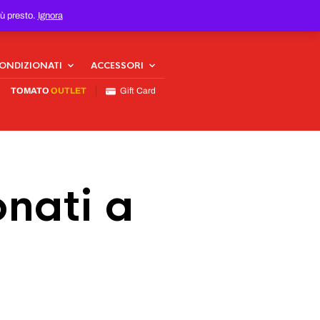
iù presto.
Ignora
CONDIZIONATI
ACCESSORI
TOMATO
OUTLET
Gift Card
nati a