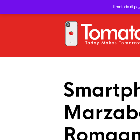
SMARTPHONE E TABLET RIC
Il metodo di pa
PREZZO DEL WEB!
Smartph
Marzabo
Romag