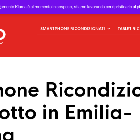
ONDIZIONATI
AL MIGLIOR
gamento Klarna è al momento in sospeso, stiamo lavorando per ripristinarlo al p
SMARTPHONE RICONDIZIONATI
TABLET RI
one Ricondizio
tto in Emilia-
na