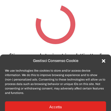
Stiamo cercando tra i nostri prodotti,
attendi
qualche secondo…
Gestisci Consenso Cookie
We use technologies like cookies to store and/or access device
information. We do this to improve browsing experience and to show
TomatoSmartphone.it
è lo shop n.1 in italia per
(non-) personalized ads. Consenting to these technologies will allow us to
smartphone ricondizionati garantiti e certificati
process data such as browsing behavior or unique IDs on this site. Not
di tutte le marche,
APPLE, SAMSUNG, HUAWEI,
consenting or withdrawing consent, may adversely affect certain features
ONEPLUS, XIAOMI e tanto altro
.
and functions.
Accetta