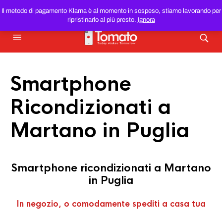
SMARTPHONE E TABLET RICONDIZIONATI
AL MIGLIOR
Il metodo di pagamento Klarna è al momento in sospeso, stiamo lavorando per
PREZZO DEL WEB!
ripristinarlo al più presto.
Ignora
Smartphone
Ricondizionati a
Martano in Puglia
Smartphone ricondizionati a Martano
in Puglia
In negozio, o comodamente spediti a casa tua