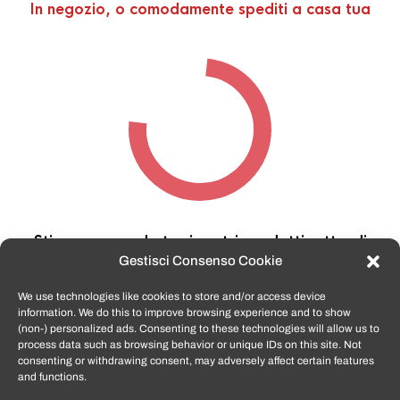
In negozio, o comodamente spediti a casa tua
Stiamo cercando tra i nostri prodotti,
attendi
qualche secondo…
Gestisci Consenso Cookie
We use technologies like cookies to store and/or access device
information. We do this to improve browsing experience and to show
TomatoSmartphone.it
è lo shop n.1 in italia per
(non-) personalized ads. Consenting to these technologies will allow us to
smartphone ricondizionati garantiti e certificati
process data such as browsing behavior or unique IDs on this site. Not
di tutte le marche,
APPLE, SAMSUNG, HUAWEI,
consenting or withdrawing consent, may adversely affect certain features
ONEPLUS, XIAOMI e tanto altro
.
and functions.