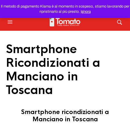
SMARTPHONE E TABLET RICONDIZIONATI
AL MIGLIOR
Il metodo di pagamento Klarna è al momento in sospeso, stiamo lavorando per
PREZZO DEL WEB!
ripristinarlo al più presto.
Ignora
Smartphone
Ricondizionati a
Manciano in
Toscana
Smartphone ricondizionati a
Manciano in Toscana