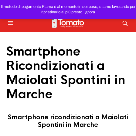
SMARTPHONE E TABLET RICONDIZIONATI
AL MIGLIOR
Il metodo di pagamento Klarna è al momento in sospeso, stiamo lavorando per
PREZZO DEL WEB!
ripristinarlo al più presto.
Ignora
Smartphone
Ricondizionati a
Maiolati Spontini in
Marche
Smartphone ricondizionati a Maiolati
Spontini in Marche