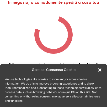
In negozio, o comodamente spediti a casa tua
Stiamo cercando tra i nostri prodotti,
attendi
qualche secondo…
Gestisci Consenso Cookie
We use technologies like cookies to store and/or access device
information. We do this to improve browsing experience and to show
TomatoSmartphone.it
è lo shop n.1 in italia per
(non-) personalized ads. Consenting to these technologies will allow us to
smartphone ricondizionati garantiti e certificati
process data such as browsing behavior or unique IDs on this site. Not
di tutte le marche,
APPLE, SAMSUNG, HUAWEI,
consenting or withdrawing consent, may adversely affect certain features
ONEPLUS, XIAOMI e tanto altro
.
and functions.