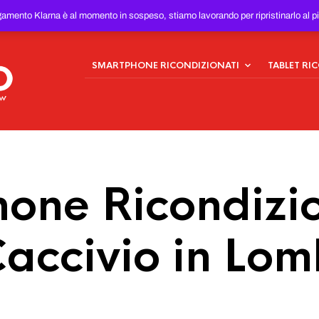
ONDIZIONATI
AL MIGLIOR
gamento Klarna è al momento in sospeso, stiamo lavorando per ripristinarlo al p
SMARTPHONE RICONDIZIONATI
TABLET RI
one Ricondizio
Caccivio in Lo