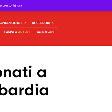
iù presto.
Ignora
CONDIZIONATI
ACCESSORI
TOMATO
OUTLET
Gift Card
nati a
mbardia