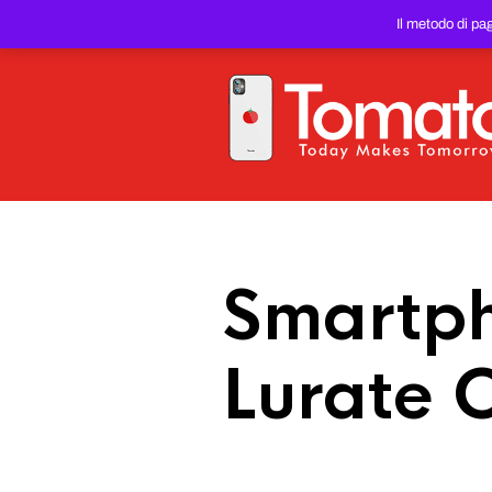
SMARTPHONE E TABLET RIC
Il metodo di pa
PREZZO DEL WEB!
Smartph
Lurate 