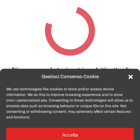
Stiamo cercando tra i nostri prodotti,
attendi
qualche secondo…
Gestisci Consenso Cookie
We use technologies like cookies to store and/or access device
information. We do this to improve browsing experience and to show
TomatoSmartphone.it
è lo shop n.1 in italia per
(non-) personalized ads. Consenting to these technologies will allow us to
smartphone ricondizionati garantiti e certificati
process data such as browsing behavior or unique IDs on this site. Not
di tutte le marche,
APPLE, SAMSUNG, HUAWEI,
consenting or withdrawing consent, may adversely affect certain features
ONEPLUS, XIAOMI e tanto altro
.
and functions.
Accetta