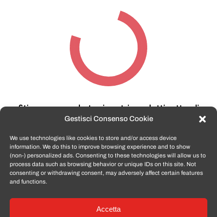
Stiamo cercando tra i nostri prodotti,
attendi
qualche secondo…
Gestisci Consenso Cookie
We use technologies like cookies to store and/or access device
information. We do this to improve browsing experience and to show
TomatoSmartphone.it
è lo shop n.1 in italia per
(non-) personalized ads. Consenting to these technologies will allow us to
smartphone ricondizionati garantiti e certificati
process data such as browsing behavior or unique IDs on this site. Not
di tutte le marche,
APPLE, SAMSUNG, HUAWEI,
consenting or withdrawing consent, may adversely affect certain features
ONEPLUS, XIAOMI e tanto altro
.
and functions.
Accetta