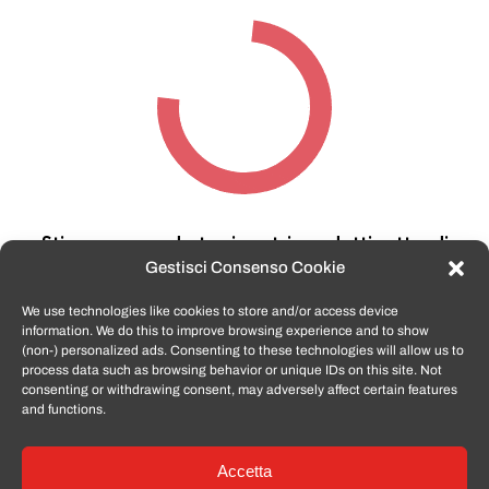
Stiamo cercando tra i nostri prodotti,
attendi
qualche secondo…
Gestisci Consenso Cookie
We use technologies like cookies to store and/or access device
information. We do this to improve browsing experience and to show
TomatoSmartphone.it
è lo shop n.1 in italia per
(non-) personalized ads. Consenting to these technologies will allow us to
smartphone ricondizionati garantiti e certificati
process data such as browsing behavior or unique IDs on this site. Not
di tutte le marche,
APPLE, SAMSUNG, HUAWEI,
consenting or withdrawing consent, may adversely affect certain features
ONEPLUS, XIAOMI e tanto altro
.
and functions.
Accetta