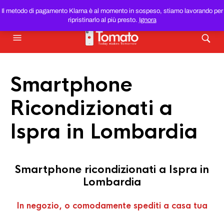
SMARTPHONE E TABLET RICONDIZIONATI
AL MIGLIOR
Il metodo di pagamento Klarna è al momento in sospeso, stiamo lavorando per
PREZZO DEL WEB!
ripristinarlo al più presto.
Ignora
Smartphone
Ricondizionati a
Ispra in Lombardia
Smartphone ricondizionati a Ispra in
Lombardia
In negozio, o comodamente spediti a casa tua