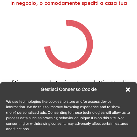
In negozio, o comodamente spediti a casa tua
Stiamo cercando tra i nostri prodotti,
attendi
qualche secondo…
Gestisci Consenso Cookie
We use technologies like cookies to store and/or access device
information. We do this to improve browsing experience and to show
TomatoSmartphone.it
è lo shop n.1 in italia per
(non-) personalized ads. Consenting to these technologies will allow us to
smartphone ricondizionati garantiti e certificati
process data such as browsing behavior or unique IDs on this site. Not
di tutte le marche,
APPLE, SAMSUNG, HUAWEI,
consenting or withdrawing consent, may adversely affect certain features
ONEPLUS, XIAOMI e tanto altro
.
and functions.