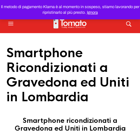
SMARTPHONE E TABLET RICONDIZIONATI
AL MIGLIOR
Il metodo di pagamento Klarna è al momento in sospeso, stiamo lavorando per
PREZZO DEL WEB!
ripristinarlo al più presto.
Ignora
Smartphone
Ricondizionati a
Gravedona ed Uniti
in Lombardia
Smartphone ricondizionati a
Gravedona ed Uniti in Lombardia