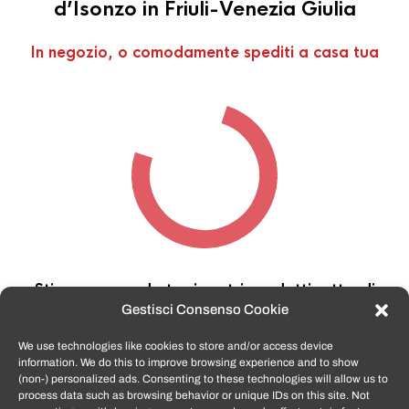
d’Isonzo in Friuli-Venezia Giulia
In negozio, o comodamente spediti a casa tua
Stiamo cercando tra i nostri prodotti,
attendi
qualche secondo…
Gestisci Consenso Cookie
We use technologies like cookies to store and/or access device
information. We do this to improve browsing experience and to show
TomatoSmartphone.it
è lo shop n.1 in italia per
(non-) personalized ads. Consenting to these technologies will allow us to
smartphone ricondizionati garantiti e certificati
process data such as browsing behavior or unique IDs on this site. Not
di tutte le marche,
APPLE, SAMSUNG, HUAWEI,