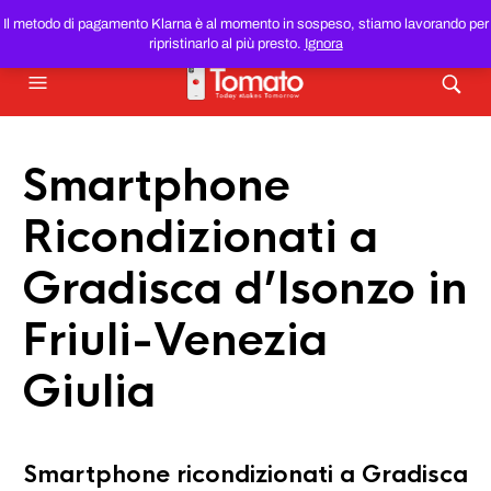
SMARTPHONE E TABLET RICONDIZIONATI
AL MIGLIOR
Il metodo di pagamento Klarna è al momento in sospeso, stiamo lavorando per
PREZZO DEL WEB!
ripristinarlo al più presto.
Ignora
Smartphone
Ricondizionati a
Gradisca d’Isonzo in
Friuli-Venezia
Giulia
Smartphone ricondizionati a Gradisca