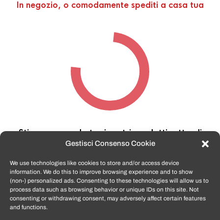
In negozio, o comodamente spediti a casa tua
Stiamo cercando tra i nostri prodotti,
attendi
qualche secondo…
Gestisci Consenso Cookie
We use technologies like cookies to store and/or access device
information. We do this to improve browsing experience and to show
TomatoSmartphone.it
è lo shop n.1 in italia per
(non-) personalized ads. Consenting to these technologies will allow us to
smartphone ricondizionati garantiti e certificati
process data such as browsing behavior or unique IDs on this site. Not
di tutte le marche,
APPLE, SAMSUNG, HUAWEI,
consenting or withdrawing consent, may adversely affect certain features
ONEPLUS, XIAOMI e tanto altro
.
and functions.