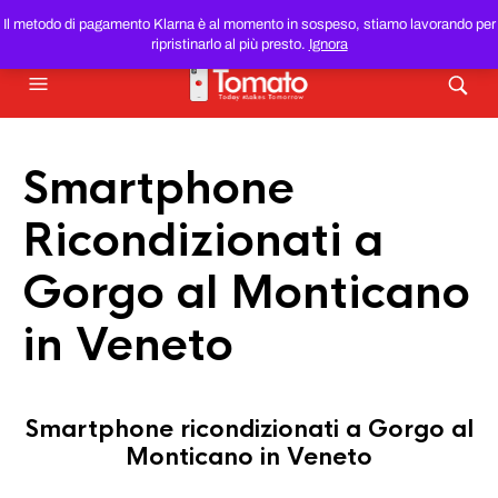
SMARTPHONE E TABLET RICONDIZIONATI
AL MIGLIOR
Il metodo di pagamento Klarna è al momento in sospeso, stiamo lavorando per
PREZZO DEL WEB!
ripristinarlo al più presto.
Ignora
Smartphone
Ricondizionati a
Gorgo al Monticano
in Veneto
Smartphone ricondizionati a Gorgo al
Monticano in Veneto