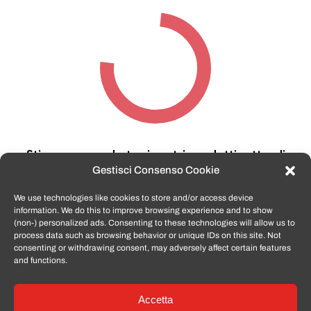
Stiamo cercando tra i nostri prodotti,
attendi
qualche secondo…
Gestisci Consenso Cookie
We use technologies like cookies to store and/or access device
information. We do this to improve browsing experience and to show
TomatoSmartphone.it
è lo shop n.1 in italia per
(non-) personalized ads. Consenting to these technologies will allow us to
smartphone ricondizionati garantiti e certificati
process data such as browsing behavior or unique IDs on this site. Not
di tutte le marche,
APPLE, SAMSUNG, HUAWEI,
consenting or withdrawing consent, may adversely affect certain features
ONEPLUS, XIAOMI e tanto altro
.
and functions.
Accetta