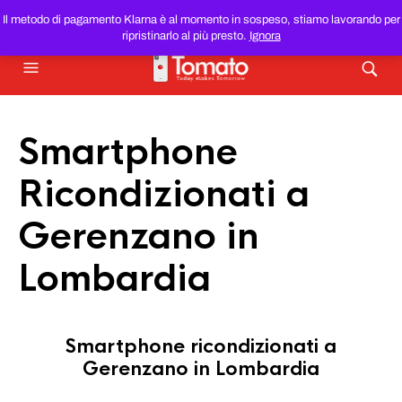
SMARTPHONE E TABLET RICONDIZIONATI
AL MIGLIOR
Il metodo di pagamento Klarna è al momento in sospeso, stiamo lavorando per
PREZZO DEL WEB!
ripristinarlo al più presto.
Ignora
Smartphone
Ricondizionati a
Gerenzano in
Lombardia
Smartphone ricondizionati a
Gerenzano in Lombardia