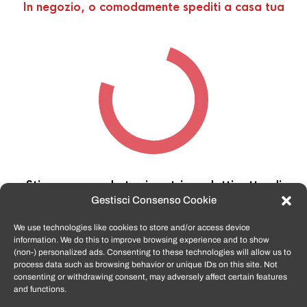
In negozio, o comodamente spediti a casa tua
Stiamo cercando tra i nostri prodotti,
attendi
qualche secondo…
Gestisci Consenso Cookie
We use technologies like cookies to store and/or access device
information. We do this to improve browsing experience and to show
TomatoSmartphone.it
è lo shop n.1 in italia per
(non-) personalized ads. Consenting to these technologies will allow us to
smartphone ricondizionati garantiti e certificati
process data such as browsing behavior or unique IDs on this site. Not
di tutte le marche,
APPLE, SAMSUNG, HUAWEI,
consenting or withdrawing consent, may adversely affect certain features
ONEPLUS, XIAOMI e tanto altro
.
and functions.