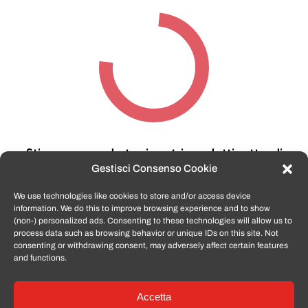
Stiamo cercando tra i nostri prodotti,
attendi
qualche secondo…
Gestisci Consenso Cookie
We use technologies like cookies to store and/or access device
information. We do this to improve browsing experience and to show
TomatoSmartphone.it
è lo shop n.1 in italia per
(non-) personalized ads. Consenting to these technologies will allow us to
smartphone ricondizionati garantiti e certificati
process data such as browsing behavior or unique IDs on this site. Not
di tutte le marche,
APPLE, SAMSUNG, HUAWEI,
consenting or withdrawing consent, may adversely affect certain features
ONEPLUS, XIAOMI e tanto altro
.
and functions.
Accetta